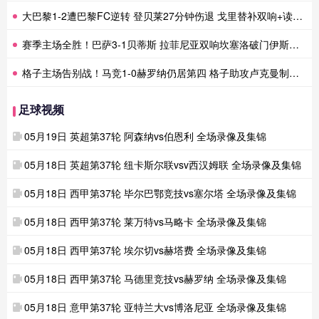
大巴黎1-2遭巴黎FC逆转 登贝莱27分钟伤退 戈里替补双响+读秒绝杀
赛季主场全胜！巴萨3-1贝蒂斯 拉菲尼亚双响坎塞洛破门伊斯科点射
格子主场告别战！马竞1-0赫罗纳仍居第四 格子助攻卢克曼制胜球
足球视频
05月19日 英超第37轮 阿森纳vs伯恩利 全场录像及集锦
05月18日 英超第37轮 纽卡斯尔联vsv西汉姆联 全场录像及集锦
05月18日 西甲第37轮 毕尔巴鄂竞技vs塞尔塔 全场录像及集锦
05月18日 西甲第37轮 莱万特vs马略卡 全场录像及集锦
05月18日 西甲第37轮 埃尔切vs赫塔费 全场录像及集锦
05月18日 西甲第37轮 马德里竞技vs赫罗纳 全场录像及集锦
05月18日 意甲第37轮 亚特兰大vs博洛尼亚 全场录像及集锦