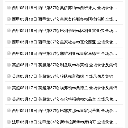
西甲
05月18日 西甲第37轮 奥萨苏纳vs西班牙人 全场录像及集锦
西甲
05月18日 西甲第37轮 皇家奥维耶多vs阿拉维斯 全场录像及集锦
西甲
05月18日 西甲第37轮 巴列卡诺vs比利亚雷亚尔 全场录像及集锦
西甲
05月18日 西甲第37轮 皇家社会vs瓦伦西亚 全场录像及集锦
西甲
05月18日 西甲第37轮 塞维利亚vs皇家马德里 全场录像及集锦
英超
05月17日 英超第37轮 利兹联vs布莱顿 全场录像及集锦
英超
05月17日 英超第37轮 狼队vs富勒姆 全场录像及集锦
英超
05月17日 英超第37轮 埃弗顿vs桑德兰 全场录像及集锦
英超
05月17日 英超第37轮 布伦特福德vs水晶宫 全场录像及集锦
西甲
05月18日 西甲第37轮 巴塞罗那vs皇家贝蒂斯 全场录像及集锦
法甲
05月18日 法甲第34轮 斯特拉斯堡vs摩纳哥 全场录像及集锦