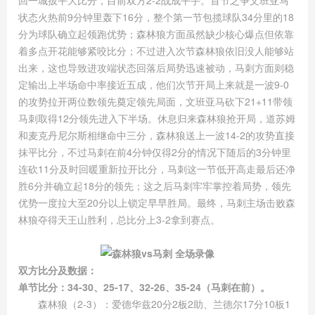
回一城扳平大比分，目前双方2-2战成平手。首节之争文班亚马
状态火热前9分钟里轰下16分，整个第一节包揽球队34分里的18
分为球队确立起领跑优势；森林狼方面虽然缺少核心爆点但依靠
着多点开花能够紧咬比分；不过进入次节森林狼依旧没人能够站
出来，这也导致进攻端状态回落后局势迅速被动，马刺方面则稳
定输出上半场命中率接近五成，他们次节开局上来就是一波9-0
的攻势拉开两位数领先奠定领先局面，文班亚马砍下21+11带领
马刺取得12分领先进入下半场。休息归来森林狼抢开局，道苏姆
和麦克丹尼尔斯相继命中三分，森林狼送上一波14-2的攻势直接
抹平比分，不过马刺在前4分钟仅得2分的情况下随后的3分钟里
连砍11分及时回暖重新拉开比分，马刺这一节低开高走最后还净
胜6分并确立起18分的领先；这之后马刺牢牢掌控着局势，领先
优势一度拉大至20分以上锁定早早胜局。最终，马刺主场击败森
林狼夺得天王山胜利，总比分上3-2拿到赛点。
双方比分及数据：
单节比分：34-30、25-17、32-26、35-24（马刺在前）。
森林狼（2-3）：爱德华兹20分2板2助、兰德尔17分10板1