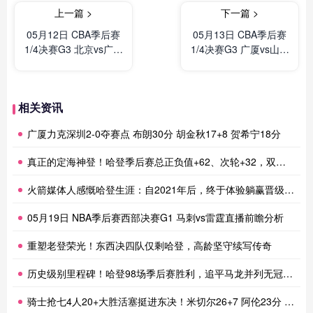
上一篇 >
下一篇 >
05月12日 CBA季后赛
05月13日 CBA季后赛
1/4决赛G3 北京vs广东
1/4决赛G3 广厦vs山西
全场录像及集锦
全场录像及集锦
相关资讯
广厦力克深圳2-0夺赛点 布朗30分 胡金秋17+8 贺希宁18分
真正的定海神登！哈登季后赛总正负值+62、次轮+32，双数据领跑骑士全队
火箭媒体人感慨哈登生涯：自2021年后，终于体验躺赢晋级滋味
05月19日 NBA季后赛西部决赛G1 马刺vs雷霆直播前瞻分析
重塑老登荣光！东西决四队仅剩哈登，高龄坚守续写传奇
历史级别里程碑！哈登98场季后赛胜利，追平马龙并列无冠球员历史第一
骑士抢七4人20+大胜活塞挺进东决！米切尔26+7 阿伦23分 梅里尔23分 詹金斯17分