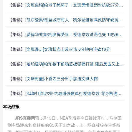
【集锦】
[文班集锦]给老子憋坏了！文班无惧激烈对抗砍27分17板5助3帽拿下天王山
【集锦】
[凯尔登集锦]圣城守村人！凯尔登进攻高效防守硬抗兰德尔 11中8砍21分2断1
【集锦】
[爱德华兹集锦]发挥受限！爱德华兹遭遇包夹 13投6中&罚球7中7拿到20分4失误
【集锦】
[文班暴走]文班状态非常火热 6分钟内连砍16分
【集锦】
[哈珀建功]哈珀抢下前场篮板强硬打进 随后反击又上篮得手
【集锦】
[文班封盖]小香农三分出手惨遭文班大帽
【集锦】
[KJ单打]凯尔登·约翰逊强硬单打爱德华兹 背身凿进后激情怒吼
本场战报
JRS直播网讯
5月13日，NBA季后赛今日继续开打，马刺回
到主场迎来和森林狼的G5天王山之战，上一场森林狼在主场扳