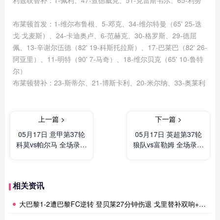
利兹联替补：1-佩利、47-查德威克、51-克雷斯韦尔、65-利努
布莱顿首发：1-维尔布鲁根、5-邓克、34-维尔特曼（65' 25-迭
戈·戈麦斯）、24-卡迪奥卢、6-范赫克、30-格罗斯、29-德屈
佩、13-辛谢尔伍德（82' 19-科斯托拉斯）、17-巴莱巴（82' 26-
阿亚里）、11-明特（90' 7-马奇）、18-维尔贝克（65' 10-鲁特
尔）
布莱顿替补：23-斯蒂尔、21-博斯卡利、20-米尔纳、33-奥莱利
上一篇 >
下一篇 >
05月17日 意甲第37轮
05月17日 英超第37轮
科莫vs帕尔马 全场录像
狼队vs富勒姆 全场录像
及集锦
及集锦
相关资讯
大巴黎1-2遭巴黎FC逆转 登贝莱27分钟伤退 戈里替补双响+读秒绝杀