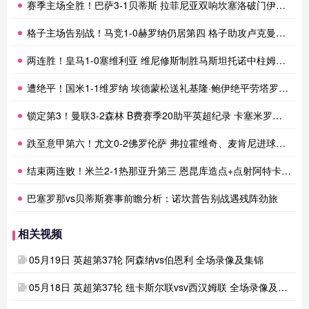
赛季主场全胜！巴萨3-1贝蒂斯 拉菲尼亚双响坎塞洛破门伊斯科点射
格子主场告别战！马竞1-0赫罗纳仍居第四 格子助攻卢克曼制胜球
两连胜！皇马1-0塞维利亚 维尼修斯制胜马斯坦托诺中柱姆总失良机
遭绝平！国米1-1维罗纳 埃德蒙松送礼基隆·鲍伊绝平劳塔罗失良机
锁定第3！曼联3-2森林 B费赛季20助平英超纪录 卡塞米罗主场告别
跌至意甲第六！尤文0-2佛罗伦萨 弗拉霍维奇、麦肯尼进球被吹
结束两连败！米兰2-1热那亚升第三 恩昆库造点+点射阿特卡梅破门
巴塞罗那vs贝蒂斯赛事前瞻分析：诺坎普告别战遇残阵劲旅
相关视频
05月19日 英超第37轮 阿森纳vs伯恩利 全场录像及集锦
05月18日 英超第37轮 纽卡斯尔联vsv西汉姆联 全场录像及集锦