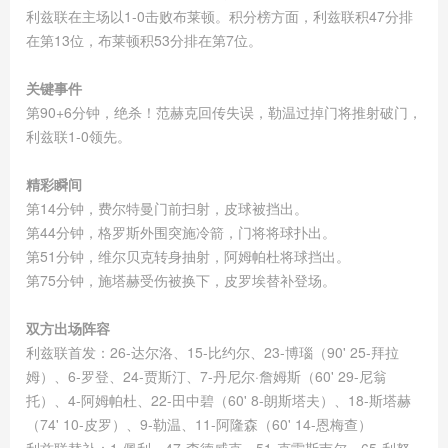
利兹联在主场以1-0击败布莱顿。积分榜方面，利兹联积47分排
在第13位，布莱顿积53分排在第7位。
关键事件
第90+6分钟，绝杀！范赫克回传失误，勒温过掉门将推射破门，
利兹联1-0领先。
精彩瞬间
第14分钟，费尔特曼门前扫射，皮球被挡出。
第44分钟，格罗斯外围突施冷箭，门将将球扑出。
第51分钟，维尔贝克转身抽射，阿姆帕杜将球挡出。
第75分钟，施塔赫受伤被换下，皮罗埃替补登场。
双方出场阵容
利兹联首发：26-达尔洛、15-比约尔、23-博瑙（90' 25-拜拉
姆）、6-罗登、24-贾斯汀、7-丹尼尔·詹姆斯（60' 29-尼翁
托）、4-阿姆帕杜、22-田中碧（60' 8-朗斯塔夫）、18-斯塔赫
（74' 10-皮罗）、9-勒温、11-阿隆森（60' 14-恩梅查）