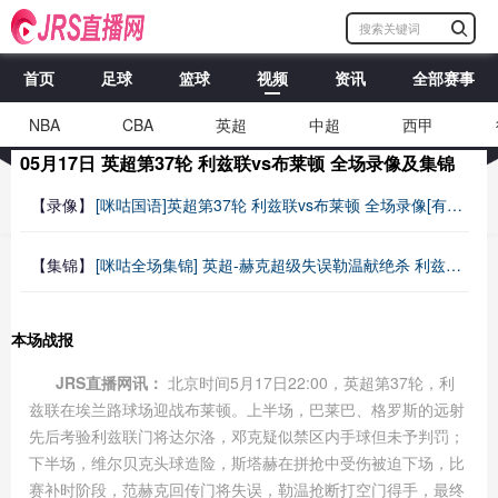
首页
足球
篮球
视频
资讯
全部赛事
NBA
CBA
英超
中超
西甲
05月17日 英超第37轮 利兹联vs布莱顿 全场录像及集锦
【录像】
[咪咕国语]英超第37轮 利兹联vs布莱顿 全场录像[有比分]
【集锦】
[咪咕全场集锦] 英超-赫克超级失误勒温献绝杀 利兹联1-0布莱顿
本场战报
JRS直播网讯：
北京时间5月17日22:00，英超第37轮，利
兹联在埃兰路球场迎战布莱顿。上半场，巴莱巴、格罗斯的远射
先后考验利兹联门将达尔洛，邓克疑似禁区内手球但未予判罚；
下半场，维尔贝克头球造险，斯塔赫在拼抢中受伤被迫下场，比
赛补时阶段，范赫克回传门将失误，勒温抢断打空门得手，最终