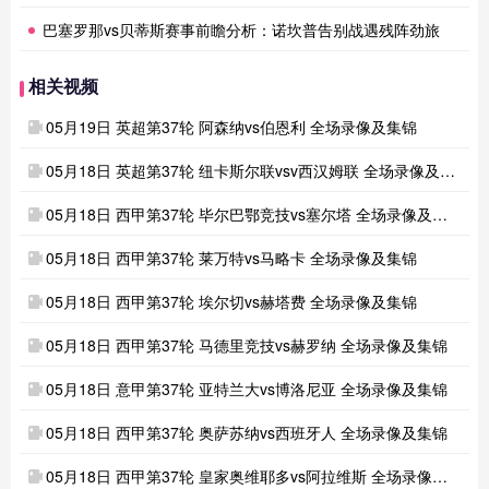
巴塞罗那vs贝蒂斯赛事前瞻分析：诺坎普告别战遇残阵劲旅
相关视频
05月19日 英超第37轮 阿森纳vs伯恩利 全场录像及集锦
05月18日 英超第37轮 纽卡斯尔联vsv西汉姆联 全场录像及集锦
05月18日 西甲第37轮 毕尔巴鄂竞技vs塞尔塔 全场录像及集锦
05月18日 西甲第37轮 莱万特vs马略卡 全场录像及集锦
05月18日 西甲第37轮 埃尔切vs赫塔费 全场录像及集锦
05月18日 西甲第37轮 马德里竞技vs赫罗纳 全场录像及集锦
05月18日 意甲第37轮 亚特兰大vs博洛尼亚 全场录像及集锦
05月18日 西甲第37轮 奥萨苏纳vs西班牙人 全场录像及集锦
05月18日 西甲第37轮 皇家奥维耶多vs阿拉维斯 全场录像及集锦