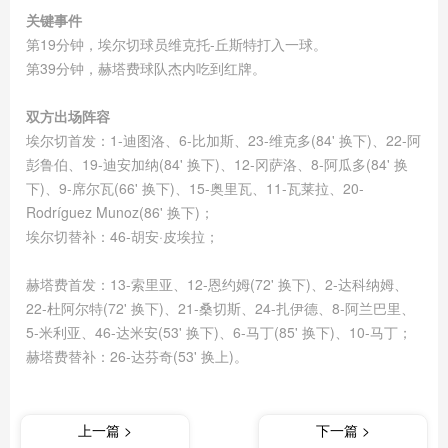
关键事件
第19分钟，埃尔切球员维克托-丘斯特打入一球。
第39分钟，赫塔费球队杰内吃到红牌。
双方出场阵容
埃尔切首发：1-迪图洛、6-比加斯、23-维克多(84' 换下)、22-阿
彭鲁伯、19-迪安加纳(84' 换下)、12-冈萨洛、8-阿瓜多(84' 换
下)、9-席尔瓦(66' 换下)、15-奥里瓦、11-瓦莱拉、20-
Rodríguez Munoz(86' 换下)；
埃尔切替补：46-胡安·皮埃拉；
赫塔费首发：13-索里亚、12-恩约姆(72' 换下)、2-达科纳姆、
22-杜阿尔特(72' 换下)、21-桑切斯、24-扎伊德、8-阿兰巴里、
5-米利亚、46-达米安(53' 换下)、6-马丁(85' 换下)、10-马丁；
赫塔费替补：26-达芬奇(53' 换上)。
上一篇 >
下一篇 >