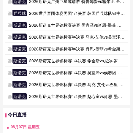
斯诺克
2026斯诺克广州巨星邀请赛 特鲁姆普vs塞尔比 全场录像回放
乒乓球
2026世乒赛团体赛男团1/4决赛 韩国乒乓球队vs中国乒乓球队 全场录像回放
斯诺克
2026斯诺克世界锦标赛决赛 吴宜泽vs肖恩-墨菲 全场录像回放
斯诺克
2026斯诺克世界锦标赛半决赛 马克-艾伦vs吴宜泽 全场录像回放
斯诺克
2026斯诺克世界锦标赛半决赛 肖恩-墨菲vs希金斯 全场录像回放
斯诺克
2026斯诺克世界锦标赛1/4决赛 希金斯vs尼尔-罗伯逊 全场录像回放
斯诺克
2026斯诺克世界锦标赛1/4决赛 吴宜泽vs侯赛因-瓦菲 全场录像回放
斯诺克
2026斯诺克世界锦标赛1/4决赛 马克-艾伦vs巴里-霍金斯 全场录像回放
斯诺克
2026斯诺克世界锦标赛1/4决赛 赵心童vs肖恩-墨菲 全场录像回放
今日直播
08月07日 星期五