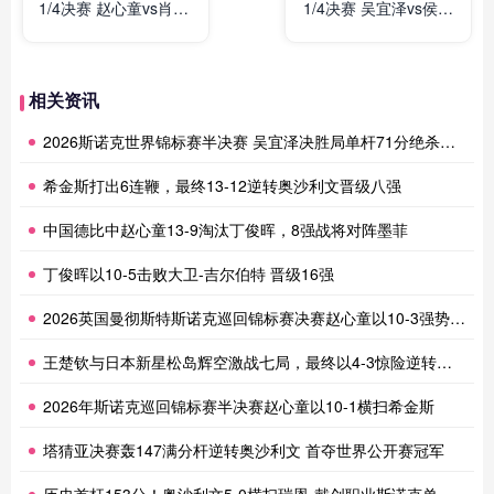
1/4决赛 赵心童vs肖恩-
1/4决赛 吴宜泽vs侯赛
墨菲 全场录像回放
因-瓦菲 全场录像回放
相关资讯
2026斯诺克世界锦标赛半决赛 吴宜泽决胜局单杆71分绝杀马克-艾伦
希金斯打出6连鞭，最终13-12逆转奥沙利文晋级八强
中国德比中赵心童13-9淘汰丁俊晖，8强战将对阵墨菲
丁俊晖以10-5击败大卫-吉尔伯特 晋级16强
2026英国曼彻斯特斯诺克巡回锦标赛决赛赵心童以10-3强势夺冠
王楚钦与日本新星松岛辉空激战七局，最终以4-3惊险逆转夺冠
2026年斯诺克巡回锦标赛半决赛赵心童以10-1横扫希金斯
塔猜亚决赛轰147满分杆逆转奥沙利文 首夺世界公开赛冠军