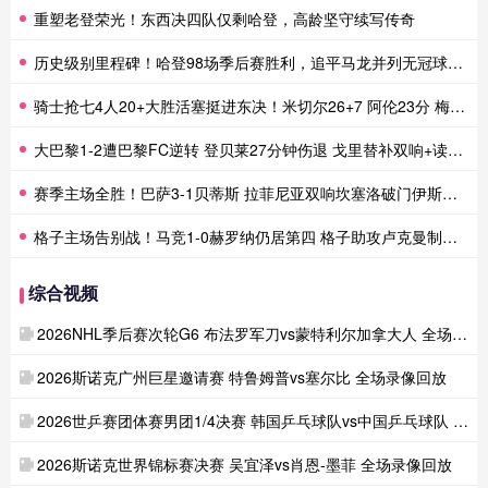
重塑老登荣光！东西决四队仅剩哈登，高龄坚守续写传奇
历史级别里程碑！哈登98场季后赛胜利，追平马龙并列无冠球员历史第一
骑士抢七4人20+大胜活塞挺进东决！米切尔26+7 阿伦23分 梅里尔23分 詹金斯17分
大巴黎1-2遭巴黎FC逆转 登贝莱27分钟伤退 戈里替补双响+读秒绝杀
赛季主场全胜！巴萨3-1贝蒂斯 拉菲尼亚双响坎塞洛破门伊斯科点射
格子主场告别战！马竞1-0赫罗纳仍居第四 格子助攻卢克曼制胜球
综合视频
2026NHL季后赛次轮G6 布法罗军刀vs蒙特利尔加拿大人 全场录像回放
2026斯诺克广州巨星邀请赛 特鲁姆普vs塞尔比 全场录像回放
2026世乒赛团体赛男团1/4决赛 韩国乒乓球队vs中国乒乓球队 全场录像回放
2026斯诺克世界锦标赛决赛 吴宜泽vs肖恩-墨菲 全场录像回放