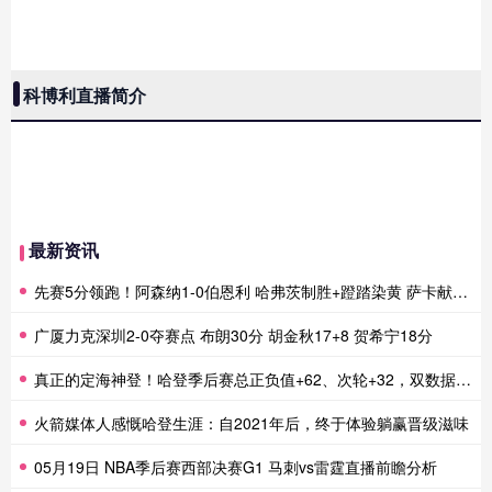
科博利直播简介
最新资讯
先赛5分领跑！阿森纳1-0伯恩利 哈弗茨制胜+蹬踏染黄 萨卡献助攻
广厦力克深圳2-0夺赛点 布朗30分 胡金秋17+8 贺希宁18分
真正的定海神登！哈登季后赛总正负值+62、次轮+32，双数据领跑骑士全队
火箭媒体人感慨哈登生涯：自2021年后，终于体验躺赢晋级滋味
05月19日 NBA季后赛西部决赛G1 马刺vs雷霆直播前瞻分析