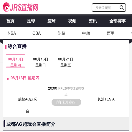
首页
足球
篮球
视频
资讯
全部赛事
NBA
CBA
英超
中超
西甲
综合直播
08月13日
08月16日
08月21日
星期四
星期日
星期五
08月13日 星期四
20:00
KPL夏季赛常规赛S
组
成都AG超玩
长沙TES.A
未开赛(
2
)
会
成都AG超玩会直播简介