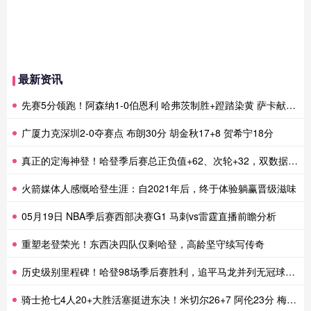
最新资讯
先赛5分领跑！阿森纳1-0伯恩利 哈弗茨制胜+蹬踏染黄 萨卡献助攻
广厦力克深圳2-0夺赛点 布朗30分 胡金秋17+8 贺希宁18分
真正的定海神登！哈登季后赛总正负值+62、次轮+32，双数据领跑骑士全队
火箭媒体人感慨哈登生涯：自2021年后，终于体验躺赢晋级滋味
05月19日 NBA季后赛西部决赛G1 马刺vs雷霆直播前瞻分析
重塑老登荣光！东西决四队仅剩哈登，高龄坚守续写传奇
历史级别里程碑！哈登98场季后赛胜利，追平马龙并列无冠球员历史第一
骑士抢七4人20+大胜活塞挺进东决！米切尔26+7 阿伦23分 梅里尔23分 詹金斯17分