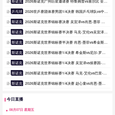
斯诺克
2026斯诺克广州巨星邀请赛 特鲁姆普vs塞尔比 全场录像回放
乒乓球
2026世乒赛团体赛男团1/4决赛 韩国乒乓球队vs中国乒乓球队 全场录像回放
斯诺克
2026斯诺克世界锦标赛决赛 吴宜泽vs肖恩-墨菲 全场录像回放
斯诺克
2026斯诺克世界锦标赛半决赛 马克-艾伦vs吴宜泽 全场录像回放
斯诺克
2026斯诺克世界锦标赛半决赛 肖恩-墨菲vs希金斯 全场录像回放
斯诺克
2026斯诺克世界锦标赛1/4决赛 希金斯vs尼尔-罗伯逊 全场录像回放
斯诺克
2026斯诺克世界锦标赛1/4决赛 吴宜泽vs侯赛因-瓦菲 全场录像回放
斯诺克
2026斯诺克世界锦标赛1/4决赛 马克-艾伦vs巴里-霍金斯 全场录像回放
斯诺克
2026斯诺克世界锦标赛1/4决赛 赵心童vs肖恩-墨菲 全场录像回放
今日直播
08月07日 星期五