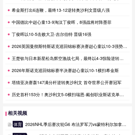
希金斯打出6连鞭，最终13-12逆转奥沙利文晋级八强
中国德比中赵心童13-9淘汰丁俊晖，8强战将对阵墨菲
丁俊晖以10-5击败大卫-吉尔伯特 晋级16强
2026英国曼彻斯特斯诺克巡回锦标赛决赛赵心童以10-3强势夺冠
王楚钦与日本新星松岛辉空激战七局，最终以4-3惊险逆转夺冠
2026年斯诺克巡回锦标赛半决赛赵心童以10-1横扫希金斯
塔猜亚决赛轰147满分杆逆转奥沙利文 首夺世界公开赛冠军
历史首杆153分！奥沙利文5-0横扫瑞恩-戴创职业斯诺克单杆最高分纪录
相关视频
体育
2026NHL季后赛次轮G6 布法罗军刀vs蒙特利尔加拿大人 全场录像回放