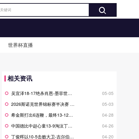
世界杯直播
相关资讯
吴宜泽18-17绝杀肖恩-墨菲世锦赛夺冠 中国第2位世锦赛冠军
05-05
2026斯诺克世界锦标赛半决赛 吴宜泽决胜局单杆71分绝杀马克-艾伦
05-03
希金斯打出6连鞭，最终13-12逆转奥沙利文晋级八强
04-28
中国德比中赵心童13-9淘汰丁俊晖，8强战将对阵墨菲
04-26
丁俊晖以10-5击败大卫-吉尔伯特 晋级16强
04-20