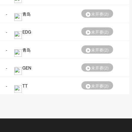
-
青岛
未开赛(
2
)
-
EDG
未开赛(
2
)
-
青岛
未开赛(
2
)
-
GEN
未开赛(
2
)
-
TT
未开赛(
2
)