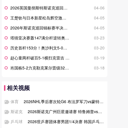
2026英国曼彻斯特斯诺克巡回锦标赛决赛赵心童以10-3强势夺冠
04-06
王楚钦与日本新星松岛辉空激战七局，最终以4-3惊险逆转夺冠
04-05
2026年斯诺克巡回锦标赛半决赛赵心童以10-1横扫希金斯
04-05
塔猜亚决赛轰147满分杆逆转奥沙利文 首夺世界公开赛冠军
03-23
历史首杆153分！奥沙利文5-0横扫瑞恩-戴创职业斯诺克单杆最高分纪录
03-20
赵心童两杆破百5-1横扫克雷吉 强势晋级世界公开赛16强
03-19
肖国栋5-2力克勒克莱尔晋级32强 三杆破百 保留巡回锦标赛希望
03-18
相关视频
体育
2026NHL季后赛次轮G6 布法罗军刀vs蒙特利尔加拿大人 全场录像回放
斯诺克
2026斯诺克广州巨星邀请赛 特鲁姆普vs塞尔比 全场录像回放
乒乓球
2026世乒赛团体赛男团1/4决赛 韩国乒乓球队vs中国乒乓球队 全场录像回放