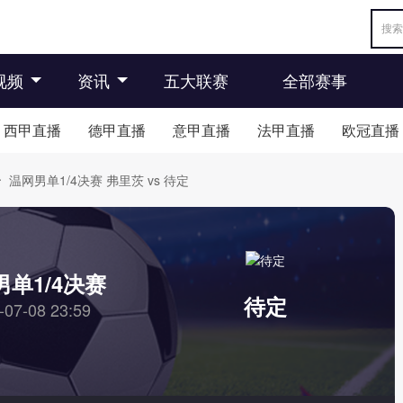
视频
资讯
五大联赛
全部赛事
西甲直播
德甲直播
意甲直播
法甲直播
欧冠直播
温网男单1/4决赛 弗里茨 vs 待定
单1/4决赛
待定
-07-08 23:59