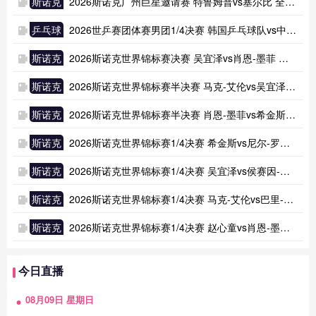
斯诺克
2026斯诺克广州巨星邀请赛 特鲁姆普vs塞尔比 全场录像回放
乒乓球
2026世乒赛团体赛男团1/4决赛 韩国乒乓球队vs中国乒乓球队 全场录像回放
斯诺克
2026斯诺克世界锦标赛决赛 吴宜泽vs肖恩-墨菲 全场录像回放
斯诺克
2026斯诺克世界锦标赛半决赛 马克-艾伦vs吴宜泽 全场录像回放
斯诺克
2026斯诺克世界锦标赛半决赛 肖恩-墨菲vs希金斯 全场录像回放
斯诺克
2026斯诺克世界锦标赛1/4决赛 希金斯vs尼尔-罗伯逊 全场录像回放
斯诺克
2026斯诺克世界锦标赛1/4决赛 吴宜泽vs侯赛因-瓦菲 全场录像回放
斯诺克
2026斯诺克世界锦标赛1/4决赛 马克-艾伦vs巴里-霍金斯 全场录像回放
斯诺克
2026斯诺克世界锦标赛1/4决赛 赵心童vs肖恩-墨菲 全场录像回放
今日直播
08月09日 星期日