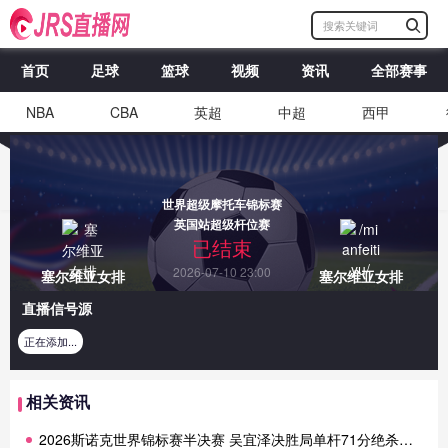
首页
足球
篮球
视频
资讯
全部赛事
NBA
CBA
英超
中超
西甲
世界超级摩托车锦标赛
英国站超级杆位赛
已结束
2026-07-10 23:00
塞尔维亚女排
塞尔维亚女排
直播信号源
正在添加...
相关资讯
2026斯诺克世界锦标赛半决赛 吴宜泽决胜局单杆71分绝杀马克-艾伦