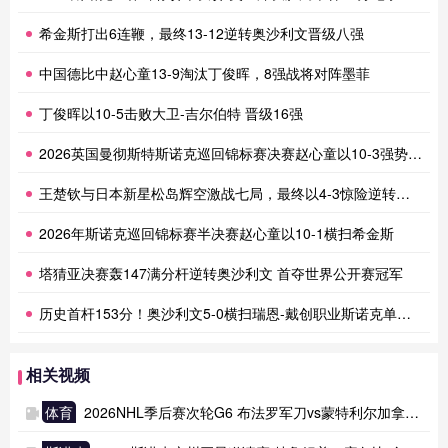
希金斯打出6连鞭，最终13-12逆转奥沙利文晋级八强
中国德比中赵心童13-9淘汰丁俊晖，8强战将对阵墨菲
丁俊晖以10-5击败大卫-吉尔伯特 晋级16强
2026英国曼彻斯特斯诺克巡回锦标赛决赛赵心童以10-3强势夺冠
王楚钦与日本新星松岛辉空激战七局，最终以4-3惊险逆转夺冠
2026年斯诺克巡回锦标赛半决赛赵心童以10-1横扫希金斯
塔猜亚决赛轰147满分杆逆转奥沙利文 首夺世界公开赛冠军
历史首杆153分！奥沙利文5-0横扫瑞恩-戴创职业斯诺克单杆最高分纪录
相关视频
体育
2026NHL季后赛次轮G6 布法罗军刀vs蒙特利尔加拿大人 全场录像回放