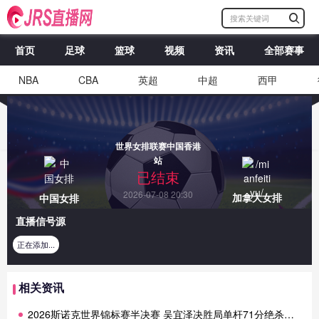
首页
足球
篮球
视频
资讯
全部赛事
NBA
CBA
英超
中超
西甲
世界女排联赛中国香港
站
已结束
2026-07-08 20:30
加拿大女排
中国女排
直播信号源
正在添加...
相关资讯
2026斯诺克世界锦标赛半决赛 吴宜泽决胜局单杆71分绝杀马克-艾伦