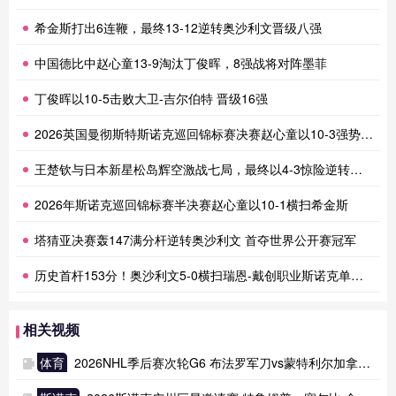
希金斯打出6连鞭，最终13-12逆转奥沙利文晋级八强
中国德比中赵心童13-9淘汰丁俊晖，8强战将对阵墨菲
丁俊晖以10-5击败大卫-吉尔伯特 晋级16强
2026英国曼彻斯特斯诺克巡回锦标赛决赛赵心童以10-3强势夺冠
王楚钦与日本新星松岛辉空激战七局，最终以4-3惊险逆转夺冠
2026年斯诺克巡回锦标赛半决赛赵心童以10-1横扫希金斯
塔猜亚决赛轰147满分杆逆转奥沙利文 首夺世界公开赛冠军
历史首杆153分！奥沙利文5-0横扫瑞恩-戴创职业斯诺克单杆最高分纪录
相关视频
体育
2026NHL季后赛次轮G6 布法罗军刀vs蒙特利尔加拿大人 全场录像回放