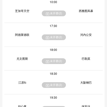
10:00
芝加哥天空
西雅图风暴
未开赛(
2
)
17:30
阿德莱德联
河内公安
未开赛(
2
)
18:00
尤文图斯
巴勒莫
未开赛(
2
)
18:30
江原fc
大阪钢巴
未开赛(
2
)
19:30
赵心童
张安达