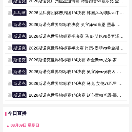
斯诺克
2026斯诺克广州巨星邀请赛 特鲁姆普vs塞尔比 全场录像回放
乒乓球
2026世乒赛团体赛男团1/4决赛 韩国乒乓球队vs中国乒乓球队 全场录像回放
斯诺克
2026斯诺克世界锦标赛决赛 吴宜泽vs肖恩-墨菲 全场录像回放
斯诺克
2026斯诺克世界锦标赛半决赛 马克-艾伦vs吴宜泽 全场录像回放
斯诺克
2026斯诺克世界锦标赛半决赛 肖恩-墨菲vs希金斯 全场录像回放
斯诺克
2026斯诺克世界锦标赛1/4决赛 希金斯vs尼尔-罗伯逊 全场录像回放
斯诺克
2026斯诺克世界锦标赛1/4决赛 吴宜泽vs侯赛因-瓦菲 全场录像回放
斯诺克
2026斯诺克世界锦标赛1/4决赛 马克-艾伦vs巴里-霍金斯 全场录像回放
斯诺克
2026斯诺克世界锦标赛1/4决赛 赵心童vs肖恩-墨菲 全场录像回放
今日直播
08月09日 星期日