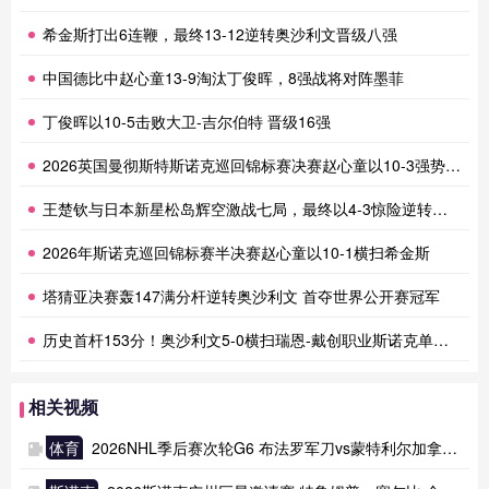
希金斯打出6连鞭，最终13-12逆转奥沙利文晋级八强
中国德比中赵心童13-9淘汰丁俊晖，8强战将对阵墨菲
丁俊晖以10-5击败大卫-吉尔伯特 晋级16强
2026英国曼彻斯特斯诺克巡回锦标赛决赛赵心童以10-3强势夺冠
王楚钦与日本新星松岛辉空激战七局，最终以4-3惊险逆转夺冠
2026年斯诺克巡回锦标赛半决赛赵心童以10-1横扫希金斯
塔猜亚决赛轰147满分杆逆转奥沙利文 首夺世界公开赛冠军
历史首杆153分！奥沙利文5-0横扫瑞恩-戴创职业斯诺克单杆最高分纪录
相关视频
体育
2026NHL季后赛次轮G6 布法罗军刀vs蒙特利尔加拿大人 全场录像回放