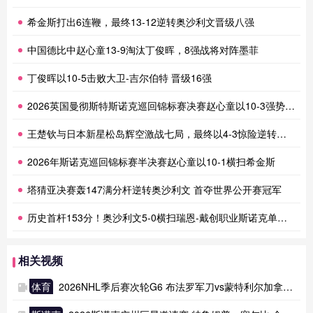
希金斯打出6连鞭，最终13-12逆转奥沙利文晋级八强
中国德比中赵心童13-9淘汰丁俊晖，8强战将对阵墨菲
丁俊晖以10-5击败大卫-吉尔伯特 晋级16强
2026英国曼彻斯特斯诺克巡回锦标赛决赛赵心童以10-3强势夺冠
王楚钦与日本新星松岛辉空激战七局，最终以4-3惊险逆转夺冠
2026年斯诺克巡回锦标赛半决赛赵心童以10-1横扫希金斯
塔猜亚决赛轰147满分杆逆转奥沙利文 首夺世界公开赛冠军
历史首杆153分！奥沙利文5-0横扫瑞恩-戴创职业斯诺克单杆最高分纪录
相关视频
体育
2026NHL季后赛次轮G6 布法罗军刀vs蒙特利尔加拿大人 全场录像回放