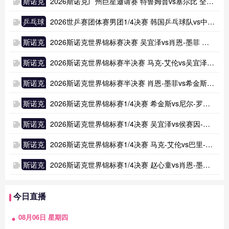
斯诺克
2026斯诺克广州巨星邀请赛 特鲁姆普vs塞尔比 全场录像回放
乒乓球
2026世乒赛团体赛男团1/4决赛 韩国乒乓球队vs中国乒乓球队 全场录像回放
斯诺克
2026斯诺克世界锦标赛决赛 吴宜泽vs肖恩-墨菲 全场录像回放
斯诺克
2026斯诺克世界锦标赛半决赛 马克-艾伦vs吴宜泽 全场录像回放
斯诺克
2026斯诺克世界锦标赛半决赛 肖恩-墨菲vs希金斯 全场录像回放
斯诺克
2026斯诺克世界锦标赛1/4决赛 希金斯vs尼尔-罗伯逊 全场录像回放
斯诺克
2026斯诺克世界锦标赛1/4决赛 吴宜泽vs侯赛因-瓦菲 全场录像回放
斯诺克
2026斯诺克世界锦标赛1/4决赛 马克-艾伦vs巴里-霍金斯 全场录像回放
斯诺克
2026斯诺克世界锦标赛1/4决赛 赵心童vs肖恩-墨菲 全场录像回放
今日直播
08月06日 星期四