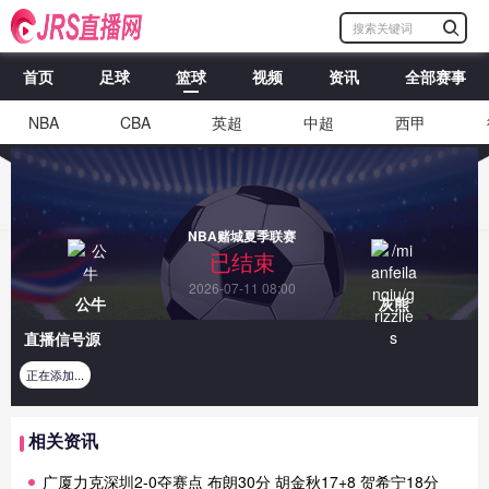
首页
足球
篮球
视频
资讯
全部赛事
NBA
CBA
英超
中超
西甲
NBA赌城夏季联赛
已结束
2026-07-11 08:00
公牛
灰熊
直播信号源
正在添加...
相关资讯
广厦力克深圳2-0夺赛点 布朗30分 胡金秋17+8 贺希宁18分