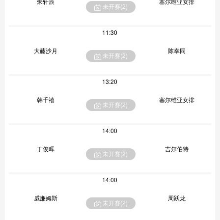
朱轩辰
塞尔维亚女排
未开赛(
2
)
11:30
大藤沙月
陈幸同
未开赛(
2
)
13:20
韩千禧
塞尔维亚女排
未开赛(
2
)
14:00
丁俊晖
吉尔伯特
未开赛(
2
)
14:00
威廉姆斯
周跃龙
未开赛(
2
)