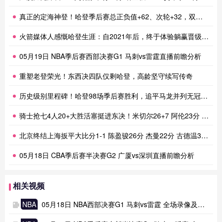
真正的定海神登！哈登季后赛总正负值+62、次轮+32，双数据领跑骑士全队
火箭媒体人感慨哈登生涯：自2021年后，终于体验躺赢晋级滋味
05月19日 NBA季后赛西部决赛G1 马刺vs雷霆直播前瞻分析
重塑老登荣光！东西决四队仅剩哈登，高龄坚守续写传奇
历史级别里程碑！哈登98场季后赛胜利，追平马龙并列无冠球员历史第一
骑士抢七4人20+大胜活塞挺进东决！米切尔26+7 阿伦23分 梅里尔23分 詹金斯17分
北京终结上海扳平大比分1-1 陈盈骏26分 杰曼22分 古德温32分
05月18日 CBA季后赛半决赛G2 广厦vs深圳直播前瞻分析
相关视频
NBA
05月18日 NBA西部决赛G1 马刺vs雷霆 全场录像及集锦