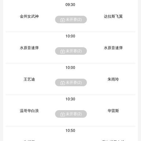
09:30
金州女武神
达拉斯飞翼
未开赛(
2
)
10:00
水原音速弹
水原音速弹
未开赛(
2
)
10:00
王艺迪
朱雨玲
未开赛(
2
)
10:30
温哥华白浪
华雷斯
未开赛(
2
)
10:50