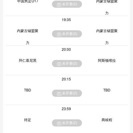
中国男足U17
内蒙古锡盟聚
未开赛(
2
)
力
19:35
内蒙古锡盟聚
内蒙古锡盟聚
未开赛(
2
)
力
力
20:00
拜仁慕尼黑
阿斯顿维拉
未开赛(
2
)
20:15
TBD
TBD
未开赛(
2
)
23:59
待定
商竣程
未开赛(
2
)