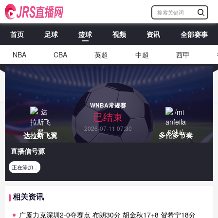
首页
足球
篮球
视频
资讯
全部赛事
NBA
CBA
英超
中超
西甲
WNBA常规赛
已结束
2026-07-11 07:30
多伦多节奏
达拉斯飞翼
直播信号源
正在添加...
相关资讯
广厦力克深圳2-0夺赛点 布朗30分 胡金秋17+8 贺希宁18分