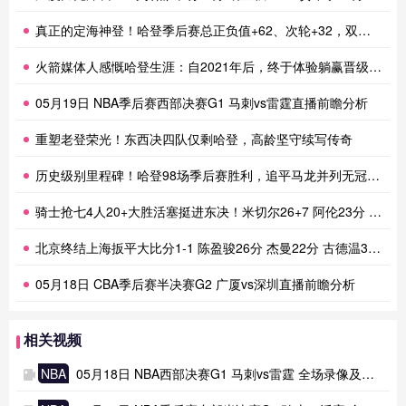
真正的定海神登！哈登季后赛总正负值+62、次轮+32，双数据领跑骑士全队
火箭媒体人感慨哈登生涯：自2021年后，终于体验躺赢晋级滋味
05月19日 NBA季后赛西部决赛G1 马刺vs雷霆直播前瞻分析
重塑老登荣光！东西决四队仅剩哈登，高龄坚守续写传奇
历史级别里程碑！哈登98场季后赛胜利，追平马龙并列无冠球员历史第一
骑士抢七4人20+大胜活塞挺进东决！米切尔26+7 阿伦23分 梅里尔23分 詹金斯17分
北京终结上海扳平大比分1-1 陈盈骏26分 杰曼22分 古德温32分
05月18日 CBA季后赛半决赛G2 广厦vs深圳直播前瞻分析
相关视频
NBA
05月18日 NBA西部决赛G1 马刺vs雷霆 全场录像及集锦