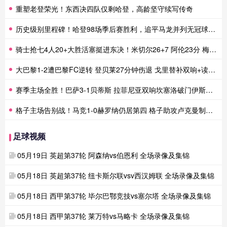
重塑老登荣光！东西决四队仅剩哈登，高龄坚守续写传奇
历史级别里程碑！哈登98场季后赛胜利，追平马龙并列无冠球员历史第一
骑士抢七4人20+大胜活塞挺进东决！米切尔26+7 阿伦23分 梅里尔23分 詹金斯17分
大巴黎1-2遭巴黎FC逆转 登贝莱27分钟伤退 戈里替补双响+读秒绝杀
赛季主场全胜！巴萨3-1贝蒂斯 拉菲尼亚双响坎塞洛破门伊斯科点射
格子主场告别战！马竞1-0赫罗纳仍居第四 格子助攻卢克曼制胜球
足球视频
05月19日 英超第37轮 阿森纳vs伯恩利 全场录像及集锦
05月18日 英超第37轮 纽卡斯尔联vsv西汉姆联 全场录像及集锦
05月18日 西甲第37轮 毕尔巴鄂竞技vs塞尔塔 全场录像及集锦
05月18日 西甲第37轮 莱万特vs马略卡 全场录像及集锦