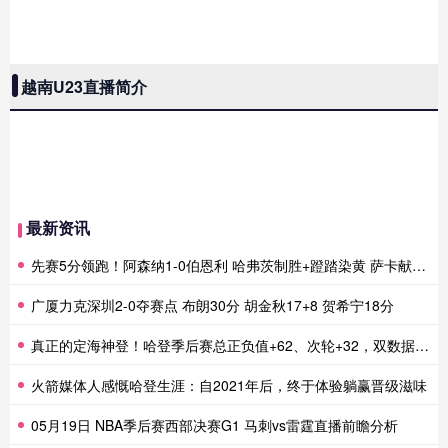
越南U23直播简介
最新资讯
先赛5分领跑！阿森纳1-0伯恩利 哈弗茨制胜+蹬踏染黄 萨卡献助攻
广厦力克深圳2-0夺赛点 布朗30分 胡金秋17+8 贺希宁18分
真正的定海神登！哈登季后赛总正负值+62、次轮+32，双数据领跑骑士全队
火箭媒体人感慨哈登生涯：自2021年后，终于体验躺赢晋级滋味
05月19日 NBA季后赛西部决赛G1 马刺vs雷霆直播前瞻分析