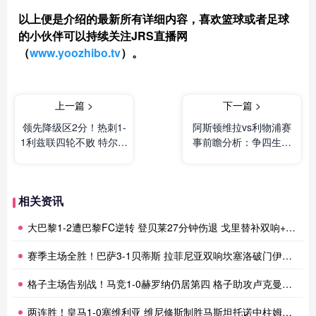
以上便是介绍的最新所有详细内容，喜欢篮球或者足球
的小伙伴可以持续关注JRS直播网
（
www.yoozhibo.tv
）。
上一篇 >
下一篇 >
领先降级区2分！热刺1-
阿斯顿维拉vs利物浦赛
1利兹联四轮不败 特尔破
事前瞻分析：争四生死
门+送点勒温点射
对决，主场龙VS豪门劲
旅
相关资讯
大巴黎1-2遭巴黎FC逆转 登贝莱27分钟伤退 戈里替补双响+读秒绝杀
赛季主场全胜！巴萨3-1贝蒂斯 拉菲尼亚双响坎塞洛破门伊斯科点射
格子主场告别战！马竞1-0赫罗纳仍居第四 格子助攻卢克曼制胜球
两连胜！皇马1-0塞维利亚 维尼修斯制胜马斯坦托诺中柱姆总失良机