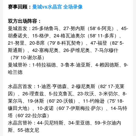
赛事回顾：
曼城vs水晶宫 全场录像
双方出场阵容：
曼城首发：25-多纳鲁马、27-努内斯（58' 6-阿克）、45-
胡桑诺夫、15-格伊、24-格瓦迪奥尔（58' 11-多库）、
21-努里、20-B席（79' 8-科瓦契奇）、47-福登（82' 5-
斯通斯）、42-塞梅尼奥、26-萨维尼奥、7-马尔穆什
（79' 10-谢尔基）
曼城替补：1-特拉福德、3-鲁本·迪亚斯、4-赖因德斯、9-
哈兰德
水晶宫首发：1-迪恩·亨德森、2-穆尼奥斯（82' 17-克莱
因）、26-理查兹、5-拉克鲁瓦、23-坎沃、3-米切尔、8-
莱尔马、19-休斯（60' 20-沃顿）、11-约翰逊（75' 18-
镰田大地）、10-皮诺（60' 7-伊斯梅拉·萨尔）、14-马特
塔（60' 22-拉尔森）
水晶宫替补：44-贝尼特斯、34-里亚德、59-卡尔迪内
斯、55-德文尼