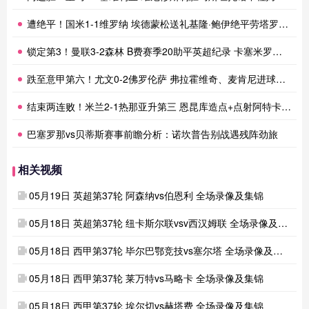
遭绝平！国米1-1维罗纳 埃德蒙松送礼基隆·鲍伊绝平劳塔罗失良机
锁定第3！曼联3-2森林 B费赛季20助平英超纪录 卡塞米罗主场告别
跌至意甲第六！尤文0-2佛罗伦萨 弗拉霍维奇、麦肯尼进球被吹
结束两连败！米兰2-1热那亚升第三 恩昆库造点+点射阿特卡梅破门
巴塞罗那vs贝蒂斯赛事前瞻分析：诺坎普告别战遇残阵劲旅
相关视频
05月19日 英超第37轮 阿森纳vs伯恩利 全场录像及集锦
05月18日 英超第37轮 纽卡斯尔联vsv西汉姆联 全场录像及集锦
05月18日 西甲第37轮 毕尔巴鄂竞技vs塞尔塔 全场录像及集锦
05月18日 西甲第37轮 莱万特vs马略卡 全场录像及集锦
05月18日 西甲第37轮 埃尔切vs赫塔费 全场录像及集锦