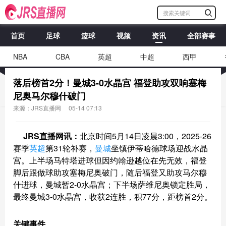
首页
足球
篮球
视频
资讯
全部赛事
NBA
CBA
英超
中超
西甲
落后榜首2分！曼城3-0水晶宫 福登助攻双响塞梅
尼奥马尔穆什破门
来源：JRS直播网
05-14 07:13
JRS直播网讯：
北京时间5月14日凌晨3:00，2025-26
赛季
英超
第31轮补赛，
曼城
坐镇伊蒂哈德球场迎战水晶
宫。上半场马特塔进球但因约翰逊越位在先无效，福登
脚后跟做球助攻塞梅尼奥破门，随后福登又助攻马尔穆
什进球，曼城暂2-0水晶宫；下半场萨维尼奥锁定胜局，
最终曼城3-0水晶宫，收获2连胜，积77分，距榜首2分。
关键事件