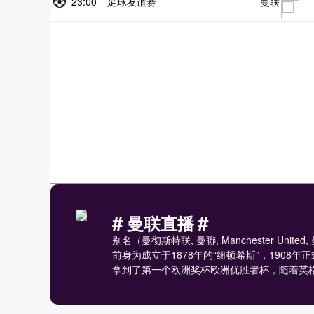
23:00
足球友谊赛
曼联
#
#
曼联直播
别名（曼彻斯特联, 曼聯, Manchester United,
前身为成立于1878年的“纽顿希斯”，1908年
拿到了第一个欧洲奖杯欧洲优胜者杯，随着英
获得了11个冠军、3个亚军和3个季军。199
更多