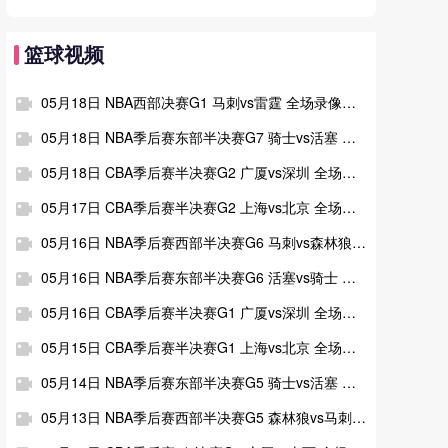
篮球视频
05月18日 NBA西部决赛G1 马刺vs雷霆 全场录像及集锦
05月18日 NBA季后赛东部半决赛G7 骑士vs活塞 全场录像及集锦
05月18日 CBA季后赛半决赛G2 广厦vs深圳 全场录像及集锦
05月17日 CBA季后赛半决赛G2 上海vs北京 全场录像及集锦
05月16日 NBA季后赛西部半决赛G6 马刺vs森林狼 全场录像及集锦
05月16日 NBA季后赛东部半决赛G6 活塞vs骑士 全场录像及集锦
05月16日 CBA季后赛半决赛G1 广厦vs深圳 全场录像及集锦
05月15日 CBA季后赛半决赛G1 上海vs北京 全场录像及集锦
05月14日 NBA季后赛东部半决赛G5 骑士vs活塞 全场录像及集锦
05月13日 NBA季后赛西部半决赛G5 森林狼vs马刺 全场录像及集锦