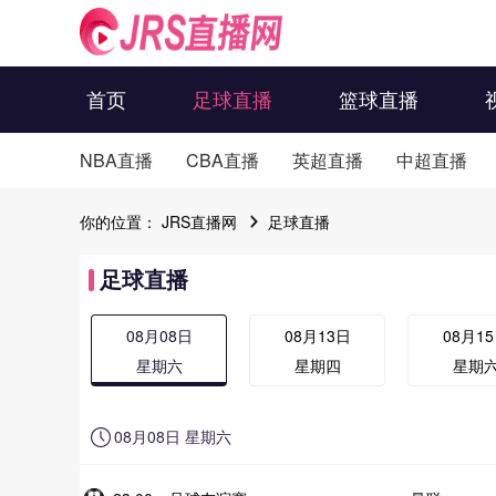
首页
足球直播
篮球直播
NBA直播
CBA直播
英超直播
中超直播
你的位置：
JRS直播网
足球直播
足球直播
08月08日
08月13日
08月1
星期六
星期四
星期
08月08日 星期六