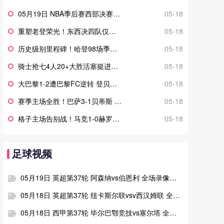
05月19日 NBA季后赛西部决赛G1 马刺vs雷霆直播前瞻分析
05-18
重塑老登荣光！东西决四队仅剩哈登，高龄坚守续写传奇
05-18
历史级别里程碑！哈登98场季后赛胜利，追平马龙并列无冠球员历史第一
05-18
骑士抢七4人20+大胜活塞挺进东决！米切尔26+7 阿伦23分 梅里尔23分 詹金斯17分
05-18
大巴黎1-2遭巴黎FC逆转 登贝莱27分钟伤退 戈里替补双响+读秒绝杀
05-18
赛季主场全胜！巴萨3-1贝蒂斯 拉菲尼亚双响坎塞洛破门伊斯科点射
05-18
格子主场告别战！马竞1-0赫罗纳仍居第四 格子助攻卢克曼制胜球
05-18
足球视频
05月19日 英超第37轮 阿森纳vs伯恩利 全场录像及集锦
05月18日 英超第37轮 纽卡斯尔联vsv西汉姆联 全场录像及集锦
05月18日 西甲第37轮 毕尔巴鄂竞技vs塞尔塔 全场录像及集锦