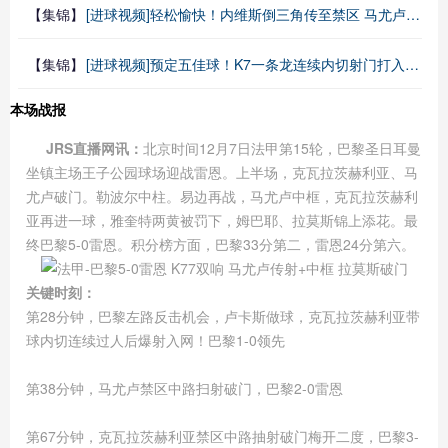
【集锦】
[进球视频]轻松愉快！内维斯倒三角传至禁区 马尤卢推射破门
【集锦】
[进球视频]预定五佳球！K7一条龙连续内切射门打入球门死角
本场战报
JRS直播网讯：
北京时间12月7日法甲第15轮，巴黎圣日耳曼
坐镇主场王子公园球场迎战雷恩。上半场，克瓦拉茨赫利亚、马
尤卢破门。勒波尔中柱。易边再战，马尤卢中框，克瓦拉茨赫利
亚再进一球，雅奎特两黄被罚下，姆巴耶、拉莫斯锦上添花。最
终巴黎5-0雷恩。积分榜方面，巴黎33分第二，雷恩24分第六。
关键时刻：
第28分钟，巴黎左路反击机会，卢卡斯做球，克瓦拉茨赫利亚带
球内切连续过人后爆射入网！巴黎1-0领先
第38分钟，马尤卢禁区中路扫射破门，巴黎2-0雷恩
第67分钟，克瓦拉茨赫利亚禁区中路抽射破门梅开二度，巴黎3-