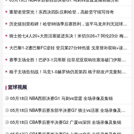
重塑老登荣光！东西决四队仅剩哈登，高龄坚守续写传奇
历史级别里程碑！哈登98场季后赛胜利，追平马龙并列无冠球员历史第一
骑士抢七4人20+大胜活塞挺进东决！米切尔26+7 阿伦23分 梅里尔23分 詹金斯17分
大巴黎1-2遭巴黎FC逆转 登贝莱27分钟伤退 戈里替补双响+读秒绝杀
赛季主场全胜！巴萨3-1贝蒂斯 拉菲尼亚双响坎塞洛破门伊斯科点射
格子主场告别战！马竞1-0赫罗纳仍居第四 格子助攻卢克曼制胜球
篮球视频
05月18日 NBA西部决赛G1 马刺vs雷霆 全场录像及集锦
05月18日 NBA季后赛东部半决赛G7 骑士vs活塞 全场录像及集锦
05月18日 CBA季后赛半决赛G2 广厦vs深圳 全场录像及集锦
05月17日 CBA季后赛半决赛G2 上海vs北京 全场录像及集锦