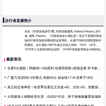
步行者直播简介
步行者
别名（印第安纳
, 印第安納溜馬, Indiana Pacers, 步行
者, 溜馬, Pacers），印第安纳步行者队是一支位于美国印第安
纳州印第安纳波利斯的职业篮球队，从属于NBA东部联盟的中
部赛区。步行者队1967年成立并加入ABA，1970、1972、
1973年三次获得ABA总冠军。1976年美国篮球协会与NBA合并
后，步行者队成为加入NBA的原ABA联赛的四支球队之一...
最新资讯
点击查看>>
22-23赛季名单
>>
21-22赛季名单
>>
20-21赛季名单
>>
19-20赛季名单
>>
18-19赛季名单
>>
17-18赛季名单
先赛5分领跑！阿森纳1-0伯恩利 哈弗茨制胜+蹬踏染黄 萨卡献助攻
广厦力克深圳2-0夺赛点 布朗30分 胡金秋17+8 贺希宁18分
真正的定海神登！哈登季后赛总正负值+62、次轮+32，双数据领跑骑士全队
火箭媒体人感慨哈登生涯：自2021年后，终于体验躺赢晋级滋味
05月19日 NBA季后赛西部决赛G1 马刺vs雷霆直播前瞻分析