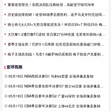
重塑老登荣光！东西决四队仅剩哈登，高龄坚守续写传奇
历史级别里程碑！哈登98场季后赛胜利，追平马龙并列无冠球员历史第一
骑士抢七4人20+大胜活塞挺进东决！米切尔26+7 阿伦23分 梅里尔23分 詹金斯17分
大巴黎1-2遭巴黎FC逆转 登贝莱27分钟伤退 戈里替补双响+读秒绝杀
赛季主场全胜！巴萨3-1贝蒂斯 拉菲尼亚双响坎塞洛破门伊斯科点射
格子主场告别战！马竞1-0赫罗纳仍居第四 格子助攻卢克曼制胜球
篮球视频
05月18日 NBA西部决赛G1 马刺vs雷霆 全场录像及集锦
05月18日 NBA季后赛东部半决赛G7 骑士vs活塞 全场录像及集锦
05月18日 CBA季后赛半决赛G2 广厦vs深圳 全场录像及集锦
05月17日 CBA季后赛半决赛G2 上海vs北京 全场录像及集锦