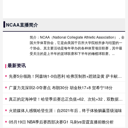
NCAA直播简介
简介：NCAA（National Collegiate Athletic Association），全
国大学体育协会，它是由美国千百所大学院校所参与结盟的一
个协会。其主要活动是每年举办的各种体育项目联赛，其中最
受关注的是上半年的篮球联赛和下半年的橄榄球联赛。...
最新资讯
先赛5分领跑！阿森纳1-0伯恩利 哈弗茨制胜+蹬踏染黄 萨卡献助攻
广厦力克深圳2-0夺赛点 布朗30分 胡金秋17+8 贺希宁18分
真正的定海神登！哈登季后赛总正负值+62、次轮+32，双数据领跑骑士全队
火箭媒体人感慨哈登生涯：自2021年后，终于体验躺赢晋级滋味
05月19日 NBA季后赛西部决赛G1 马刺vs雷霆直播前瞻分析