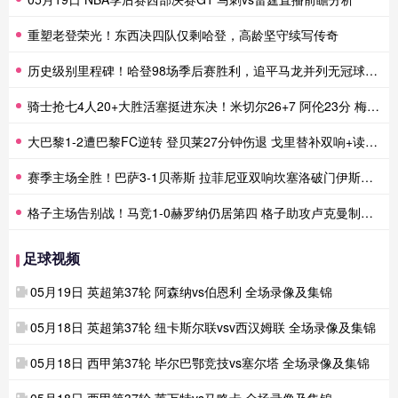
重塑老登荣光！东西决四队仅剩哈登，高龄坚守续写传奇
历史级别里程碑！哈登98场季后赛胜利，追平马龙并列无冠球员历史第一
骑士抢七4人20+大胜活塞挺进东决！米切尔26+7 阿伦23分 梅里尔23分 詹金斯17分
大巴黎1-2遭巴黎FC逆转 登贝莱27分钟伤退 戈里替补双响+读秒绝杀
赛季主场全胜！巴萨3-1贝蒂斯 拉菲尼亚双响坎塞洛破门伊斯科点射
格子主场告别战！马竞1-0赫罗纳仍居第四 格子助攻卢克曼制胜球
足球视频
05月19日 英超第37轮 阿森纳vs伯恩利 全场录像及集锦
05月18日 英超第37轮 纽卡斯尔联vsv西汉姆联 全场录像及集锦
05月18日 西甲第37轮 毕尔巴鄂竞技vs塞尔塔 全场录像及集锦
05月18日 西甲第37轮 莱万特vs马略卡 全场录像及集锦