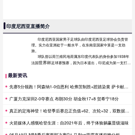
印度尼西亚直播简介
印度尼西亚国家男子足球队由印度尼西亚足球协会负责管
理。实力在亚洲处于一般水平，在东南亚国家中算是一支劲
旅。
球队曾以荷兰殖民地荷属东印度代表队的身份参加1938年
世界杯
法国
足球赛预赛，因为日本退出，印尼成为第一支打入
世界杯的亚洲球队，但是第一场比赛就以0:6败给匈牙利队而遭
到淘汰，自此之后未曾再进入过世界杯。
最新资讯
先赛5分领跑！阿森纳1-0伯恩利 哈弗茨制胜+蹬踏染黄 萨卡献助攻
广厦力克深圳2-0夺赛点 布朗30分 胡金秋17+8 贺希宁18分
真正的定海神登！哈登季后赛总正负值+62、次轮+32，双数据领跑骑士全队
火箭媒体人感慨哈登生涯：自2021年后，终于体验躺赢晋级滋味
05月19日 NBA季后赛西部决赛G1 马刺vs雷霆直播前瞻分析