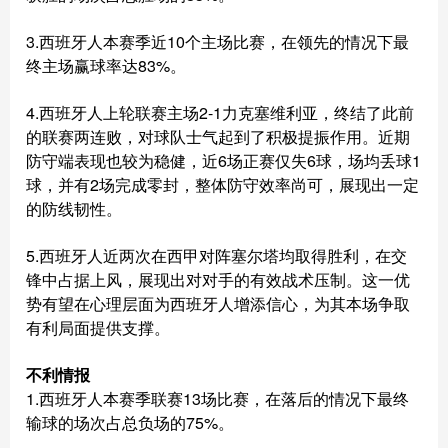
3.西班牙人本赛季近10个主场比赛，在领先的情况下最
终主场赢球率达83%。
4.西班牙人上轮联赛主场2-1力克塞维利亚，终结了此前
的联赛两连败，对球队士气起到了积极提振作用。近期
防守端表现也较为稳健，近6场正赛仅失6球，场均丢球1
球，并有2场完成零封，整体防守效率尚可，展现出一定
的防线韧性。
5.西班牙人近两次在西甲对阵塞尔塔均取得胜利，在交
锋中占据上风，展现出对对手的有效战术压制。这一优
势有望在心理层面为西班牙人增添信心，为其本场争取
有利局面提供支撑。
不利情报
1.西班牙人本赛季联赛13场比赛，在落后的情况下最终
输球的场次占总负场的75%。