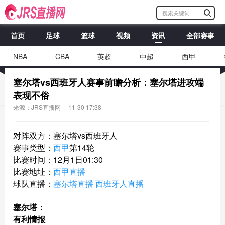
首页
足球
篮球
视频
资讯
全部赛事
NBA
CBA
英超
中超
西甲
塞尔塔vs西班牙人赛事前瞻分析：塞尔塔进攻端
表现不俗
来源：JRS直播网
11-30 17:38
对阵双方：塞尔塔vs西班牙人
赛事类型：
西甲
第14轮
比赛时间：12月1日01:30
比赛地址：
西甲直播
球队直播：
塞尔塔直播
西班牙人直播
塞尔塔：
有利情报