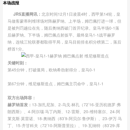
本场战报
JRS直播网讯：
北京时间12月1日凌晨4时，西甲第14轮，皇
马做客蒙蒂利维球场对阵赫罗纳。上半场，姆巴佩打进一球，但
是被判罚越位在先，随后奥纳西破门首开纪录。皇马半场0-1落
后赫罗纳。下半场，姆巴佩点射扳平。最终皇马1-1战平赫罗
纳，连续三轮联赛都取得平局，皇马目前排名积分榜第二，落后
榜首1分。
关键时刻：
第45分钟，打破僵局，欧纳希劲射得分，皇马0-1
第67分钟，维尼修斯造点，姆巴佩主罚命中，皇马1-1
双方出场阵容：
赫罗纳首发：
13-加扎尼加、2-乌戈·林孔（72’16-亚历杭德罗·弗
朗西斯）、4-阿尔瑙·马丁内斯、12-雷斯、20-维特塞尔、24-阿
莱克斯·莫雷诺、18-奥纳西（83’9-阿贝尔·鲁伊斯）、23-伊万·马
丁、15-齐甘科夫（72’10-阿斯普里拉）、19-瓦纳特（83’29-库