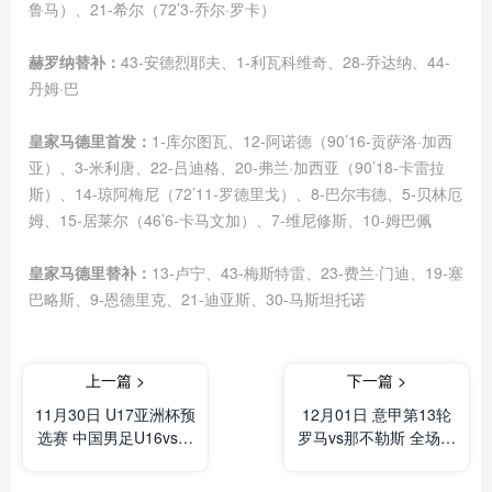
鲁马）、21-希尔（72’3-乔尔·罗卡）
赫罗纳替补：
43-安德烈耶夫、1-利瓦科维奇、28-乔达纳、44-
丹姆·巴
皇家马德里首发：
1-库尔图瓦、12-阿诺德（90’16-贡萨洛·加西
亚）、3-米利唐、22-吕迪格、20-弗兰·加西亚（90’18-卡雷拉
斯）、14-琼阿梅尼（72’11-罗德里戈）、8-巴尔韦德、5-贝林厄
姆、15-居莱尔（46’6-卡马文加）、7-维尼修斯、10-姆巴佩
皇家马德里替补：
13-卢宁、43-梅斯特雷、23-费兰·门迪、19-塞
巴略斯、9-恩德里克、21-迪亚斯、30-马斯坦托诺
上一篇 >
下一篇 >
11月30日 U17亚洲杯预
12月01日 意甲第13轮
选赛 中国男足U16vs孟
罗马vs那不勒斯 全场录
加拉国U17 全场录像及
像及集锦
集锦