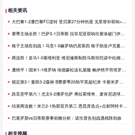
相关资讯
大巴黎1-2遭巴黎FC逆转 登贝莱27分钟伤退 戈里替补双响+读秒绝杀
赛季主场全胜！巴萨3-1贝蒂斯 拉菲尼亚双响坎塞洛破门伊斯科点射
格子主场告别战！马竞1-0赫罗纳仍居第四 格子助攻卢克曼制胜球
两连胜！皇马1-0塞维利亚 维尼修斯制胜马斯坦托诺中柱姆总失良机
遭绝平！国米1-1维罗纳 埃德蒙松送礼基隆·鲍伊绝平劳塔罗失良机
锁定第3！曼联3-2森林 B费赛季20助平英超纪录 卡塞米罗主场告别
跌至意甲第六！尤文0-2佛罗伦萨 弗拉霍维奇、麦肯尼进球被吹
结束两连败！米兰2-1热那亚升第三 恩昆库造点+点射阿特卡梅破门
巴塞罗那vs贝蒂斯赛事前瞻分析：诺坎普告别战遇残阵劲旅
相关视频