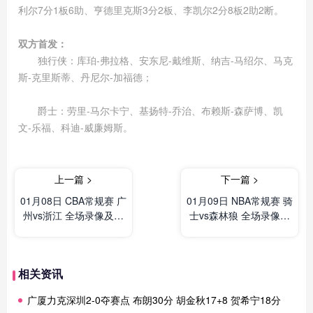
利尔7分1板6助、亨德里克斯3分2板、李凯尔2分8板2助2断。
双方首发：
独行侠：库珀-弗拉格、安东尼-戴维斯、纳吉-马绍尔、马克
斯-克里斯蒂、丹尼尔-加福德；
爵士：劳里-马尔卡宁、基扬特-乔治、布赖斯-森萨博、凯
文-乐福、科迪-威廉姆斯。
上一篇 >
下一篇 >
01月08日 CBA常规赛 广
01月09日 NBA常规赛 骑
州vs浙江 全场录像及集
士vs森林狼 全场录像及
锦
集锦
相关资讯
广厦力克深圳2-0夺赛点 布朗30分 胡金秋17+8 贺希宁18分