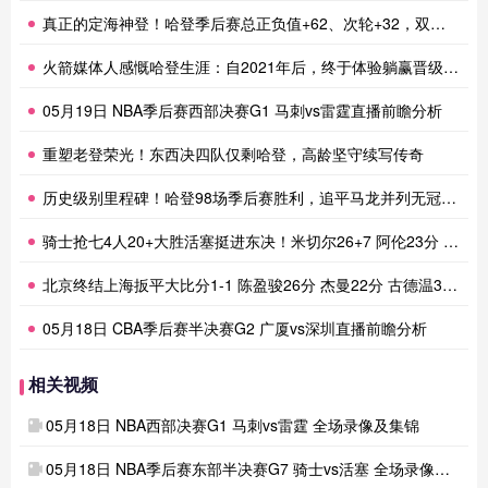
真正的定海神登！哈登季后赛总正负值+62、次轮+32，双数据领跑骑士全队
火箭媒体人感慨哈登生涯：自2021年后，终于体验躺赢晋级滋味
05月19日 NBA季后赛西部决赛G1 马刺vs雷霆直播前瞻分析
重塑老登荣光！东西决四队仅剩哈登，高龄坚守续写传奇
历史级别里程碑！哈登98场季后赛胜利，追平马龙并列无冠球员历史第一
骑士抢七4人20+大胜活塞挺进东决！米切尔26+7 阿伦23分 梅里尔23分 詹金斯17分
北京终结上海扳平大比分1-1 陈盈骏26分 杰曼22分 古德温32分
05月18日 CBA季后赛半决赛G2 广厦vs深圳直播前瞻分析
相关视频
05月18日 NBA西部决赛G1 马刺vs雷霆 全场录像及集锦
05月18日 NBA季后赛东部半决赛G7 骑士vs活塞 全场录像及集锦