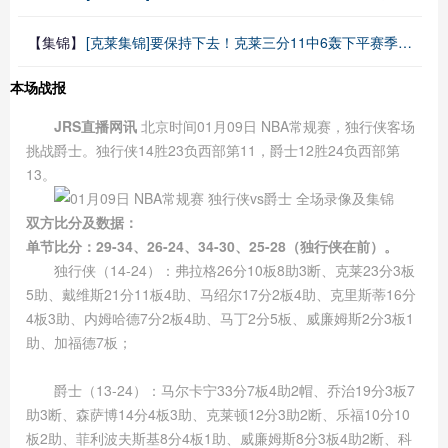
【集锦】
[克莱集锦]要保持下去！克莱三分11中6轰下平赛季最高23分 另有3板5助
本场战报
JRS直播网讯
北京时间01月09日 NBA常规赛，独行侠客场
挑战爵士。独行侠14胜23负西部第11，爵士12胜24负西部第
13。
双方比分及数据：
单节比分：29-34、26-24、34-30、25-28（独行侠在前）。
独行侠（14-24）：弗拉格26分10板8助3断、克莱23分3板
5助、戴维斯21分11板4助、马绍尔17分2板4助、克里斯蒂16分
4板3助、内姆哈德7分2板4助、马丁2分5板、威廉姆斯2分3板1
助、加福德7板；
爵士（13-24）：马尔卡宁33分7板4助2帽、乔治19分3板7
助3断、森萨博14分4板3助、克莱顿12分3助2断、乐福10分10
板2助、菲利波夫斯基8分4板1助、威廉姆斯8分3板4助2断、科