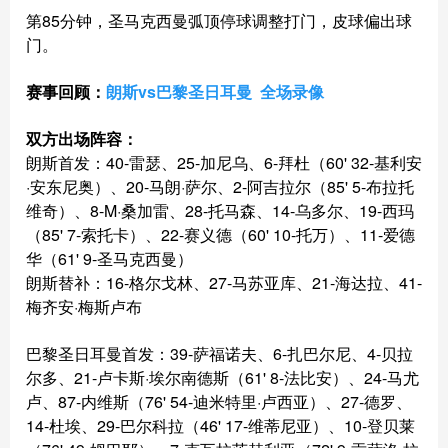
第85分钟，圣马克西曼弧顶停球调整打门，皮球偏出球
门。
赛事回顾：
朗斯vs巴黎圣日耳曼 全场录像
双方出场阵容：
朗斯首发：40-雷瑟、25-加尼乌、6-拜杜（60' 32-基利安
·安东尼奥）、20-马朗·萨尔、2-阿吉拉尔（85' 5-布拉托
维奇）、8-M·桑加雷、28-托马森、14-乌多尔、19-西玛
（85' 7-索托卡）、22-赛义德（60' 10-托万）、11-爱德
华（61' 9-圣马克西曼）
朗斯替补：16-格尔戈林、27-马苏亚库、21-海达拉、41-
梅齐安·梅斯卢布
巴黎圣日耳曼首发：39-萨福诺夫、6-扎巴尔尼、4-贝拉
尔多、21-卢卡斯·埃尔南德斯（61' 8-法比安）、24-马尤
卢、87-内维斯（76' 54-迪米特里·卢西亚）、27-德罗、
14-杜埃、29-巴尔科拉（46' 17-维蒂尼亚）、10-登贝莱