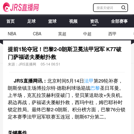
首页
足球
篮球
视频
资讯
全部赛事
NBA
CBA
英超
中超
西甲
提前1轮夺冠！巴黎2-0朗斯卫冕法甲冠军 K77破
门萨福诺夫屡献扑救
来源：JRS直播网
05-14 06:51
JRS直播网讯：
北京时间5月14日
法甲
第29轮补赛，
朗斯坐镇主场博拉尔特·德勒利球场迎战
巴黎
圣日耳曼。
上半场，克瓦拉茨赫利亚破门，登贝莱送助攻+失良机。
易边再战，萨福诺夫屡献扑救，西玛中柱，姆巴耶补时
锁定胜局。最终巴黎2-0朗斯。积分榜方面，巴黎76分锁
定本赛季法甲冠军联赛五连冠，朗斯67分第二。
关键事件