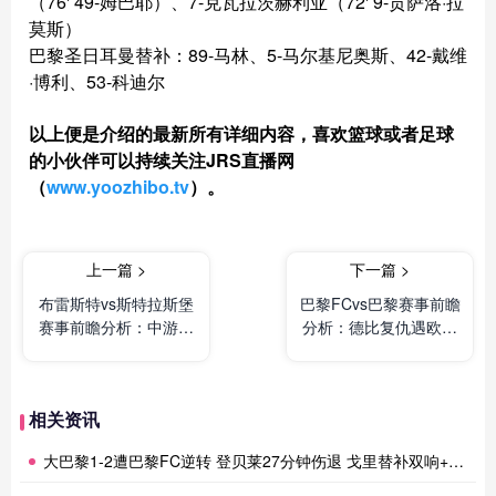
（76' 49-姆巴耶）、7-克瓦拉茨赫利亚（72' 9-贡萨洛·拉
莫斯）
巴黎圣日耳曼替补：89-马林、5-马尔基尼奥斯、42-戴维
·博利、53-科迪尔
以上便是介绍的最新所有详细内容，喜欢篮球或者足球
的小伙伴可以持续关注JRS直播网
（
www.yoozhibo.tv
）。
上一篇 >
下一篇 >
布雷斯特vs斯特拉斯堡
巴黎FCvs巴黎赛事前瞻
赛事前瞻分析：中游无
分析：德比复仇遇欧冠
欲无求对决，颓势两队
留力，主场劲旅碰残阵
争夺颜面
豪门
相关资讯
大巴黎1-2遭巴黎FC逆转 登贝莱27分钟伤退 戈里替补双响+读秒绝杀