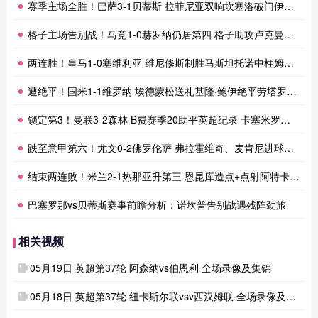
赛季主场全胜！巴萨3-1贝蒂斯 拉菲尼亚双响坎塞洛破门伊斯科点射
格子主场告别战！马竞1-0赫罗纳仍居第四 格子助攻卢克曼制胜球
两连胜！皇马1-0塞维利亚 维尼修斯制胜马斯坦托诺中柱姆总失良机
遭绝平！国米1-1维罗纳 埃德蒙松送礼基隆·鲍伊绝平劳塔罗失良机
锁定第3！曼联3-2森林 B费赛季20助平英超纪录 卡塞米罗主场告别
跌至意甲第六！尤文0-2佛罗伦萨 弗拉霍维奇、麦肯尼进球被吹
结束两连败！米兰2-1热那亚升第三 恩昆库造点+点射阿特卡梅破门
巴塞罗那vs贝蒂斯赛事前瞻分析：诺坎普告别战遇残阵劲旅
相关视频
05月19日 英超第37轮 阿森纳vs伯恩利 全场录像及集锦
05月18日 英超第37轮 纽卡斯尔联vsv西汉姆联 全场录像及集锦