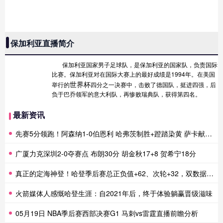
保加利亚直播简介
保加利亚国家男子足球队，是保加利亚的国家队，负责国际
比赛。保加利亚对在国际大赛上的最好成绩是1994年。在美国
世界杯
举行的
四分之一决赛中，击败了德国队，挺进四强，后
负于巴乔领军的意大利队，再惨败瑞典队，获得第四名。
最新资讯
先赛5分领跑！阿森纳1-0伯恩利 哈弗茨制胜+蹬踏染黄 萨卡献助攻
广厦力克深圳2-0夺赛点 布朗30分 胡金秋17+8 贺希宁18分
真正的定海神登！哈登季后赛总正负值+62、次轮+32，双数据领跑骑士全队
火箭媒体人感慨哈登生涯：自2021年后，终于体验躺赢晋级滋味
05月19日 NBA季后赛西部决赛G1 马刺vs雷霆直播前瞻分析