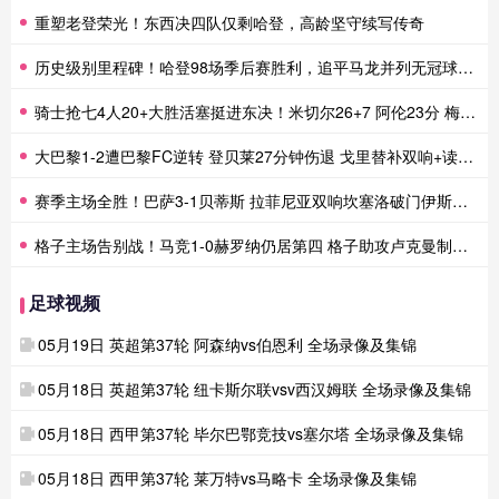
重塑老登荣光！东西决四队仅剩哈登，高龄坚守续写传奇
历史级别里程碑！哈登98场季后赛胜利，追平马龙并列无冠球员历史第一
骑士抢七4人20+大胜活塞挺进东决！米切尔26+7 阿伦23分 梅里尔23分 詹金斯17分
大巴黎1-2遭巴黎FC逆转 登贝莱27分钟伤退 戈里替补双响+读秒绝杀
赛季主场全胜！巴萨3-1贝蒂斯 拉菲尼亚双响坎塞洛破门伊斯科点射
格子主场告别战！马竞1-0赫罗纳仍居第四 格子助攻卢克曼制胜球
足球视频
05月19日 英超第37轮 阿森纳vs伯恩利 全场录像及集锦
05月18日 英超第37轮 纽卡斯尔联vsv西汉姆联 全场录像及集锦
05月18日 西甲第37轮 毕尔巴鄂竞技vs塞尔塔 全场录像及集锦
05月18日 西甲第37轮 莱万特vs马略卡 全场录像及集锦