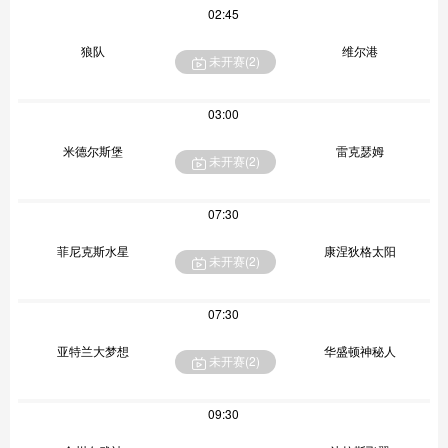
02:45
狼队
维尔港
未开赛(
2
)
03:00
米德尔斯堡
雷克瑟姆
未开赛(
2
)
07:30
菲尼克斯水星
康涅狄格太阳
未开赛(
2
)
07:30
亚特兰大梦想
华盛顿神秘人
未开赛(
2
)
09:30