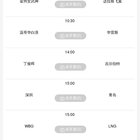
金州女武神
达拉斯飞翼
未开赛(
2
)
10:30
温哥华白浪
华雷斯
未开赛(
2
)
14:00
丁俊晖
吉尔伯特
未开赛(
2
)
15:00
深圳
青岛
未开赛(
2
)
15:00
WBG
LNG
未开赛(
2
)