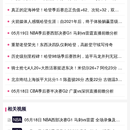
真正的定海神登！哈登季后赛总正负值+62、次轮+32，双数据领跑骑士全队
火箭媒体人感慨哈登生涯：自2021年后，终于体验躺赢晋级滋味
05月19日 NBA季后赛西部决赛G1 马刺vs雷霆直播前瞻分析
重塑老登荣光！东西决四队仅剩哈登，高龄坚守续写传奇
历史级别里程碑！哈登98场季后赛胜利，追平马龙并列无冠球员历史第一
骑士抢七4人20+大胜活塞挺进东决！米切尔26+7 阿伦23分 梅里尔23分 詹金斯17分
北京终结上海扳平大比分1-1 陈盈骏26分 杰曼22分 古德温32分
05月18日 CBA季后赛半决赛G2 广厦vs深圳直播前瞻分析
相关视频
NBA
05月18日 NBA西部决赛G1 马刺vs雷霆 全场录像及集锦