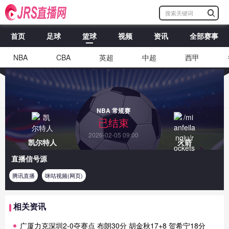
首页
足球
篮球
视频
资讯
全部赛事
NBA
CBA
英超
中超
西甲
NBA 常规赛
已结束
2026-02-05 09:00
凯尔特人
火箭
直播信号源
腾讯直播
咪咕视频(网页)
相关资讯
广厦力克深圳2-0夺赛点 布朗30分 胡金秋17+8 贺希宁18分