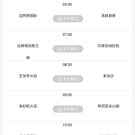
04:00
迈阿密国际
圣路易斯
未开赛(
2
)
07:00
拉斯维加斯王
印第安纳狂热
未开赛(
2
)
牌
08:30
芝加哥火焰
拿加沙
未开赛(
2
)
09:00
洛杉矶火花
明尼苏达山猫
未开赛(
2
)
10:00