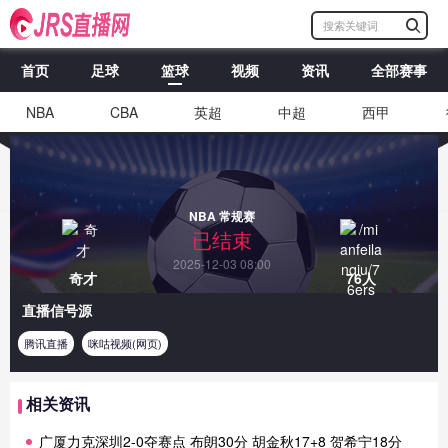
首页
足球
篮球
视频
资讯
全部赛事
NBA
CBA
英超
中超
西甲
NBA 常规赛
已结束
2025-12-03 08:00
奇才
76人
直播信号源
腾讯直播
咪咕视频(网页)
相关资讯
广厦力克深圳2-0夺赛点 布朗30分 胡金秋17+8 贺希宁18分