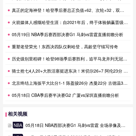
真正的定海神登！哈登季后赛总正负值+62、次轮+32，双数据领跑骑士全队
火箭媒体人感慨哈登生涯：自2021年后，终于体验躺赢晋级滋味
05月19日 NBA季后赛西部决赛G1 马刺vs雷霆直播前瞻分析
重塑老登荣光！东西决四队仅剩哈登，高龄坚守续写传奇
历史级别里程碑！哈登98场季后赛胜利，追平马龙并列无冠球员历史第一
骑士抢七4人20+大胜活塞挺进东决！米切尔26+7 阿伦23分 梅里尔23分 詹金斯17分
北京终结上海扳平大比分1-1 陈盈骏26分 杰曼22分 古德温32分
05月18日 CBA季后赛半决赛G2 广厦vs深圳直播前瞻分析
相关视频
NBA
05月18日 NBA西部决赛G1 马刺vs雷霆 全场录像及集锦