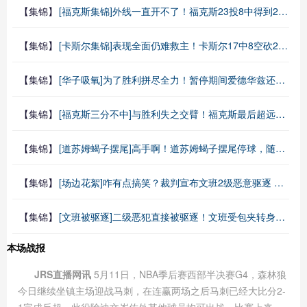
【集锦】
[福克斯集锦]外线一直开不了！福克斯23投8中得到24分3断 三分7投仅1中
【集锦】
[卡斯尔集锦]表现全面仍难救主！卡斯尔17中8空砍20分6板4助
【集锦】
[华子吸氧]为了胜利拼尽全力！暂停期间爱德华兹还到球员通道去吸氧！
【集锦】
[福克斯三分不中]与胜利失之交臂！福克斯最后超远三分不中，双方要打天王山了！
【集锦】
[道苏姆蝎子摆尾]高手啊！道苏姆蝎子摆尾停球，随后两罚全中助球队锁定胜局
【集锦】
[场边花絮]咋有点搞笑？裁判宣布文班2级恶意驱逐 文班问队友：啥意思？
【集锦】
[文班被驱逐]二级恶犯直接被驱逐！文班受包夹转身挣扎中肘击里德喉部！
本场战报
JRS直播网讯
5月11日，NBA季后赛西部半决赛G4，森林狼
今日继续坐镇主场迎战马刺，在连赢两场之后马刺已经大比分2-