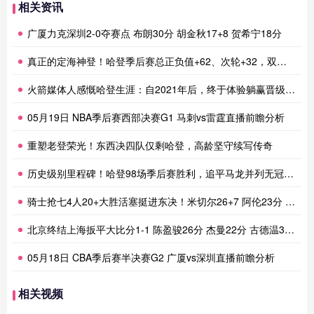
相关资讯
广厦力克深圳2-0夺赛点 布朗30分 胡金秋17+8 贺希宁18分
真正的定海神登！哈登季后赛总正负值+62、次轮+32，双数据领跑骑士全队
火箭媒体人感慨哈登生涯：自2021年后，终于体验躺赢晋级滋味
05月19日 NBA季后赛西部决赛G1 马刺vs雷霆直播前瞻分析
重塑老登荣光！东西决四队仅剩哈登，高龄坚守续写传奇
历史级别里程碑！哈登98场季后赛胜利，追平马龙并列无冠球员历史第一
骑士抢七4人20+大胜活塞挺进东决！米切尔26+7 阿伦23分 梅里尔23分 詹金斯17分
北京终结上海扳平大比分1-1 陈盈骏26分 杰曼22分 古德温32分
05月18日 CBA季后赛半决赛G2 广厦vs深圳直播前瞻分析
相关视频