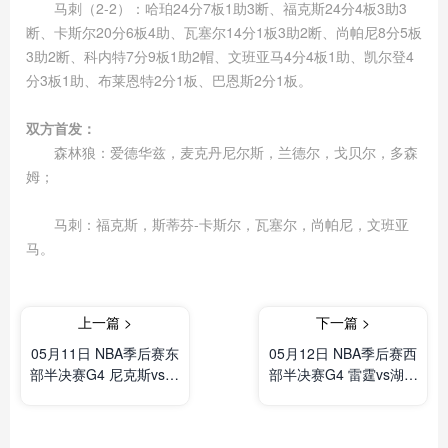
马刺（2-2）：哈珀24分7板1助3断、福克斯24分4板3助3
断、卡斯尔20分6板4助、瓦塞尔14分1板3助2断、尚帕尼8分5板
3助2断、科内特7分9板1助2帽、文班亚马4分4板1助、凯尔登4
分3板1助、布莱恩特2分1板、巴恩斯2分1板。
双方首发：
森林狼：爱德华兹，麦克丹尼尔斯，兰德尔，戈贝尔，多森
姆；
马刺：福克斯，斯蒂芬-卡斯尔，瓦塞尔，尚帕尼，文班亚
马。
上一篇 >
下一篇 >
05月11日 NBA季后赛东
05月12日 NBA季后赛西
部半决赛G4 尼克斯vs76
部半决赛G4 雷霆vs湖人
人 全场录像及集锦
全场录像及集锦