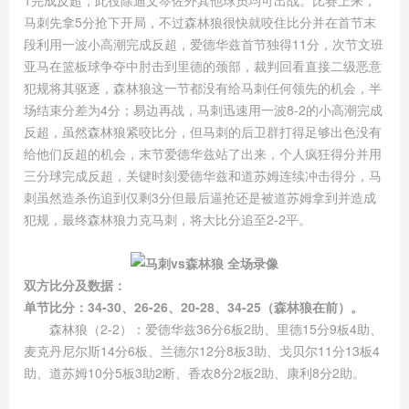
1完成反超，此役除迪文岑佐外其他球员均可出战。比赛上来，
马刺先拿5分抢下开局，不过森林狼很快就咬住比分并在首节末
段利用一波小高潮完成反超，爱德华兹首节独得11分，次节文班
亚马在篮板球争夺中肘击到里德的颈部，裁判回看直接二级恶意
犯规将其驱逐，森林狼这一节都没有给马刺任何领先的机会，半
场结束分差为4分；易边再战，马刺迅速用一波8-2的小高潮完成
反超，虽然森林狼紧咬比分，但马刺的后卫群打得足够出色没有
给他们反超的机会，末节爱德华兹站了出来，个人疯狂得分并用
三分球完成反超，关键时刻爱德华兹和道苏姆连续冲击得分，马
刺虽然造杀伤追到仅剩3分但最后逼抢还是被道苏姆拿到并造成
犯规，最终森林狼力克马刺，将大比分追至2-2平。
双方比分及数据：
单节比分：34-30、26-26、20-28、34-25（森林狼在前）。
森林狼（2-2）：爱德华兹36分6板2助、里德15分9板4助、
麦克丹尼尔斯14分6板、兰德尔12分8板3助、戈贝尔11分13板4
助、道苏姆10分5板3助2断、香农8分2板2助、康利8分2助。